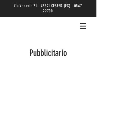
Via Venezia
71 - 47521
CESENA (FC) -
0547
22700
Pubblicitario